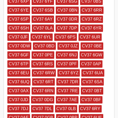
CV37 6XP
CV37 6YF
CV37 6SG
CV37 0BS
CV37 6YE
CV37 6SB
CV37 0BN
CV37 6RR
CV37 6SP
CV37 6AY
CV37 0DR
CV37 6RZ
CV37 6SH
CV37 0LA
CV37 7DP
CV37 6YR
CV37 0JF
CV37 6YL
CV37 6PS
CV37 6UR
CV37 0DW
CV37 0BD
CV37 0JZ
CV37 0BE
CV37 6GF
CV37 0PE
CV37 6NJ
CV37 6GW
CV37 6TP
CV37 6RS
CV37 0PF
CV37 0AP
CV37 6EU
CV37 6RW
CV37 6YZ
CV37 6UA
CV37 6UQ
CV37 6RT
CV37 7DR
CV37 6SA
CV37 0AX
CV37 6RN
CV37 7RE
CV37 0BT
CV37 0JD
CV37 0DG
CV37 7AE
CV37 0BF
CV37 7DJ
CV37 7DL
CV37 0LB
CV37 6RY
CV37 0AE
CV37 0GB
CV37 0BP
CV37 6UE