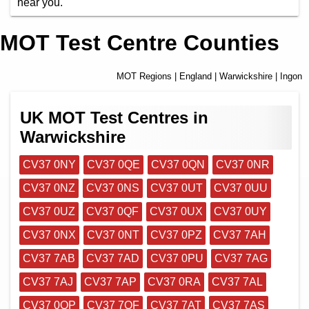
near you.
MOT Test Centre Counties
MOT Regions
|
England
|
Warwickshire
| Ingon
UK MOT Test Centres in
Warwickshire
CV37 0NY
CV37 0QE
CV37 0QN
CV37 0NR
CV37 0NZ
CV37 0NS
CV37 0UT
CV37 0UU
CV37 0UZ
CV37 0QF
CV37 0UX
CV37 0UY
CV37 0NX
CV37 0NT
CV37 0PZ
CV37 7AH
CV37 7AB
CV37 7AD
CV37 0PU
CV37 7AG
CV37 7AJ
CV37 7AP
CV37 0RA
CV37 7AL
CV37 0QP
CV37 7QF
CV37 7AT
CV37 7AS