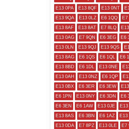
E13 0PA
E13 8QF
E13 0NT
E
E13 9QA
E13 0LZ
E6 1QQ
E7
E13 8AF
E13 8AT
E7 8LQ
E13
E13 0AG
E7 9QN
E6 3EG
E6 
E13 0LN
E13 9QJ
E13 9QS
E
E13 8AG
E6 1QS
E6 1QL
E6 
E13 8BD
E6 1DL
E13 0NE
E1
E13 0AH
E13 0NZ
E6 1QP
E1
E13 0BX
E6 3ER
E6 3EW
E13
E6 1PN
E13 0NY
E6 3DN
E6 
E6 3EN
E6 1AW
E13 0JE
E13
E13 8AS
E6 3BN
E6 1AZ
E13
E13 0DA
E7 8PZ
E13 0LE
E7