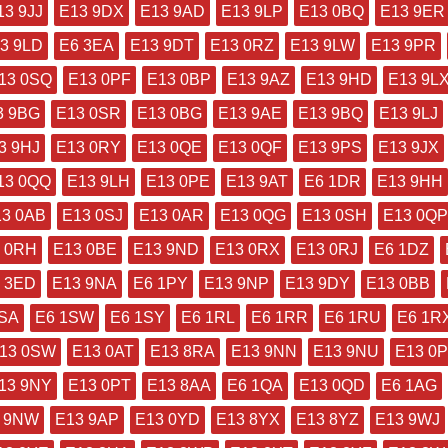
13 9JJ
E13 9DX
E13 9AD
E13 9LP
E13 0BQ
E13 9ER
3 9LD
E6 3EA
E13 9DT
E13 0RZ
E13 9LW
E13 9PR
13 0SQ
E13 0PF
E13 0BP
E13 9AZ
E13 9HD
E13 9L
3 9BG
E13 0SR
E13 0BG
E13 9AE
E13 9BQ
E13 9LJ
3 9HJ
E13 0RY
E13 0QE
E13 0QF
E13 9PS
E13 9JX
13 0QQ
E13 9LH
E13 0PE
E13 9AT
E6 1DR
E13 9HH
13 0AB
E13 0SJ
E13 0AR
E13 0QG
E13 0SH
E13 0QP
 0RH
E13 0BE
E13 9ND
E13 0RX
E13 0RJ
E6 1DZ
 3ED
E13 9NA
E6 1PY
E13 9NP
E13 9DY
E13 0BB
1SA
E6 1SW
E6 1SY
E6 1RL
E6 1RR
E6 1RU
E6 1R
13 0SW
E13 0AT
E13 8RA
E13 9NN
E13 9NU
E13 0
13 9NY
E13 0PT
E13 8AA
E6 1QA
E13 0QD
E6 1AG
 9NW
E13 9AP
E13 0YD
E13 8YX
E13 8YZ
E13 9WJ