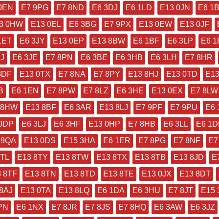
0EN
E7 9PG
E7 8ND
E6 3DJ
E6 1LD
E13 0JN
E6 1
3 0HW
E13 0EL
E6 3BG
E7 9PX
E13 0EW
E13 0JF
1ET
E6 3JY
E13 0EP
E13 8BW
E6 1BF
E6 3LP
E6 
PJ
E6 3JE
E7 8PN
E6 3BE
E6 3HB
E6 3LH
E7 8HR
3DF
E13 0TX
E7 8NA
E7 8PY
E13 8HJ
E13 0TD
E13
B
E6 1EN
E7 8PW
E7 8LZ
E6 3HE
E13 0EX
E7 8LW
 8HW
E13 8BF
E6 3AR
E13 8LJ
E7 9PF
E7 9PU
E6 
 0DP
E6 3LJ
E6 3HF
E13 0HP
E7 8HB
E6 3LL
E6 1
 9QA
E13 0DS
E15 3HA
E6 1ER
E7 8PG
E7 8NF
E7
8TL
E13 8TY
E13 8TW
E13 8TX
E13 8TB
E13 8JD
E
 8TF
E13 8TN
E13 8TD
E13 8TE
E13 0JX
E13 8DT
8AJ
E13 0TA
E13 8LQ
E6 1DA
E6 3HU
E7 8JT
E15 
PN
E6 1NX
E7 8JR
E7 8JS
E7 8HQ
E6 3AW
E6 3JZ