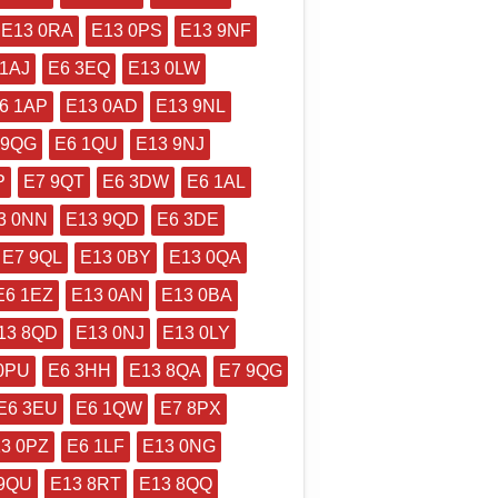
E13 0RA
E13 0PS
E13 9NF
 1AJ
E6 3EQ
E13 0LW
6 1AP
E13 0AD
E13 9NL
 9QG
E6 1QU
E13 9NJ
P
E7 9QT
E6 3DW
E6 1AL
3 0NN
E13 9QD
E6 3DE
E7 9QL
E13 0BY
E13 0QA
E6 1EZ
E13 0AN
E13 0BA
13 8QD
E13 0NJ
E13 0LY
0PU
E6 3HH
E13 8QA
E7 9QG
E6 3EU
E6 1QW
E7 8PX
3 0PZ
E6 1LF
E13 0NG
 9QU
E13 8RT
E13 8QQ