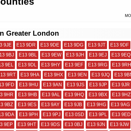
ounties
MO
in Greater London
3 9JE
E13 9DR
E13 9DE
E13 9DG
E13 9JT
E13 9DF
13 9BJ
E13 9BL
E13 9EW
E13 9JH
E13 9EJ
E13 9EQ
13 9EL
E13 9DL
E13 9HY
E13 9EF
E13 9RG
E13 9R
13 9RT
E13 9HA
E13 9HX
E13 9EN
E13 9JQ
E13 9B
13 9FD
E13 9HU
E13 9AN
E13 9JS
E13 9JP
E13 9JR
3 9HR
E13 9HB
E13 9AL
E13 9HQ
E13 9BX
E13 9HZ
3 9BZ
E13 9ES
E13 9AY
E13 9JB
E13 9HG
E13 9AG
13 9DA
E13 9PH
E13 9PJ
E13 0SD
E13 9PL
E13 9ED
3 9EP
E13 9HT
E13 9DS
E13 0BJ
E13 9JN
E13 9JW