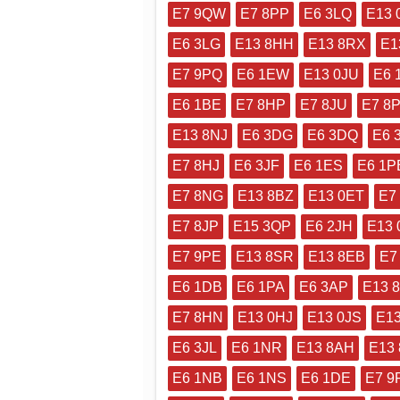
E7 9QW
E7 8PP
E6 3LQ
E13 
E6 3LG
E13 8HH
E13 8RX
E1
E7 9PQ
E6 1EW
E13 0JU
E6 
E6 1BE
E7 8HP
E7 8JU
E7 8
E13 8NJ
E6 3DG
E6 3DQ
E6 
E7 8HJ
E6 3JF
E6 1ES
E6 1P
E7 8NG
E13 8BZ
E13 0ET
E7
E7 8JP
E15 3QP
E6 2JH
E13
E7 9PE
E13 8SR
E13 8EB
E7
E6 1DB
E6 1PA
E6 3AP
E13 
E7 8HN
E13 0HJ
E13 0JS
E13
E6 3JL
E6 1NR
E13 8AH
E13 
E6 1NB
E6 1NS
E6 1DE
E7 9