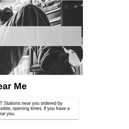
ear Me
OT Stations near you ordered by
ible, opening times. If you have a
ear you.