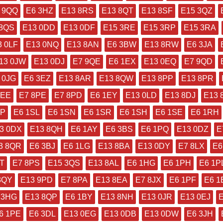
 9QQ
E6 3HZ
E13 8RS
E13 8QT
E13 8SF
E15 3QZ
 8QS
E13 0DD
E13 0DF
E15 3RE
E15 3RP
E15 3RA
3 0LF
E13 0NQ
E13 8AN
E6 3BW
E13 8RW
E6 3JA
13 0JW
E13 0DJ
E7 9QE
E6 1EX
E13 0EQ
E7 9QD
 0JG
E6 3EZ
E13 8AR
E13 8QW
E13 8PP
E13 8PR
0EE
E7 8PE
E7 8PD
E6 1EY
E13 0LD
E13 8DJ
E13 
XP
E6 1SL
E6 1SN
E6 1SR
E6 1SH
E6 1SE
E6 1RH
3 0DX
E13 8QH
E6 1AY
E6 3BS
E6 1PQ
E13 0DZ
E
3 8QR
E6 3BJ
E6 1LG
E13 8BA
E13 0DY
E7 8LX
E6
T
E7 8PS
E15 3QS
E13 8AL
E6 1HG
E6 1PH
E6 1P
3QY
E13 9PD
E7 8PA
E13 8EA
E7 8JX
E6 1PF
E6 1
 3HG
E13 8QP
E6 1BY
E13 8NH
E13 0JR
E13 0EJ
6 1PE
E6 3DL
E13 0EG
E13 0DB
E13 0DW
E6 3JH