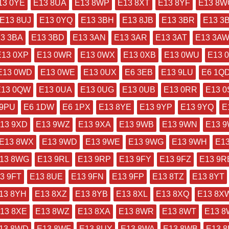
13 0YE
E13 8UA
E13 8WP
E13 8XT
E13 8YF
E13 8W
E13 8UJ
E13 0YQ
E13 3BH
E13 8JB
E13 3BR
E13 3
3 3BA
E13 3BD
E13 3AN
E13 3AR
E13 3AT
E13 3A
E13 0XP
E13 0WR
E13 0WX
E13 0XB
E13 0WU
E13 
E13 0WD
E13 0WE
E13 0UX
E6 3EB
E13 9LU
E6 1Q
E13 0QW
E13 0UA
E13 0UG
E13 0UB
E13 0RR
E13 0
 9PU
E6 1DW
E6 1PX
E13 8YE
E13 9YP
E13 9YQ
E
13 9XD
E13 9WZ
E13 9XA
E13 9WB
E13 9WN
E13 
E13 8WX
E13 9WD
E13 9WE
E13 9WG
E13 9WH
E1
13 8WG
E13 9RL
E13 9RP
E13 9FY
E13 9FZ
E13 9R
3 9FT
E13 8UE
E13 9FN
E13 9FP
E13 8TZ
E13 8YT
13 8YH
E13 8XZ
E13 8YB
E13 8XL
E13 8XQ
E13 8X
13 8XE
E13 8WZ
E13 8XA
E13 8WR
E13 8WT
E13 
13 8WD
E13 8WF
E13 8UY
E13 8WA
E13 8WB
E13 