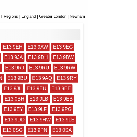
T Regions
|
England
|
Greater London
| Newham
E13 9EH
E13 9AW
E13 9EG
E13 9JA
E13 9DH
E13 9BW
H
E13 9RJ
E13 9RU
E13 9RW
N
E13 9BU
E13 9AQ
E13 9RY
E13 9JL
E13 9EU
E13 9EE
E13 0BH
E13 9LB
E13 9EB
E13 9EY
E13 9LF
E13 9PG
E13 9DD
E13 9HW
E13 9LE
E13 0SG
E13 9PN
E13 0SA