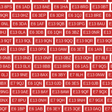
13 8PS
E6 1AD
E13 8AE
E6 1HA
E13 8RD
E13 0BT
 9QR
E13 0HZ
E6 3EP
E6 3DR
E6 1QJ
E13 8RE
E6
 0NL
E6 3DA
E6 1AF
E13 9QB
E13 0PG
E13 8AU
E
3HJ
E13 0LA
E6 3DB
E6 1QH
E6 3BZ
E13 0NR
E13
13 9QT
E13 9QL
E13 9QN
E13 9QQ
E13 9QR
E13 9Q
1AR
E13 0NF
E13 0PX
E13 0AW
E6 3ET
E6 1AN
E1
3 0NB
E13 0ND
E13 0NP
E13 0BZ
E13 0QH
E7 8LF
3 8AD
E13 0LX
E13 8BB
E13 8RR
E6 1AS
E7 9QS
 0LJ
E13 9NE
E13 8AX
E6 3BY
E7 8LH
E13 0NW
E
3BX
E7 9QJ
E6 1QN
E13 0JD
E6 3ES
E13 0JB
E13 
 9NG
E13 0AE
E13 8AY
E13 8AW
E13 9QF
E7 9QX
 0NX
E7 8PU
E13 0NH
E7 9QH
E13 9NH
E7 9GX
E1
 9QF
E6 1BP
E6 1AB
E6 3EY
E15 3QE
E13 0AQ
E7