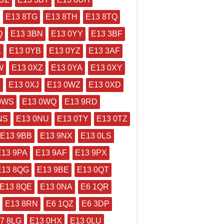
E13 8TG
E13 8TH
E13 8TQ
Q
E13 3BN
E13 0YY
E13 3BF
L
E13 0YB
E13 0YZ
E13 3AF
W
E13 0XZ
E13 0YA
E13 0XY
H
E13 0XJ
E13 0WZ
E13 0XD
0WS
E13 0WQ
E13 9RD
NS
E13 0NU
E13 0TY
E13 0TZ
E13 9BB
E13 9NX
E13 0LS
E13 9PA
E13 9AF
E13 9PX
E13 8QG
E13 9BE
E13 0QT
E13 8QE
E13 0NA
E6 1QR
E13 8RN
E6 1QZ
E6 3DP
7 8LG
E13 0HX
E13 0LU