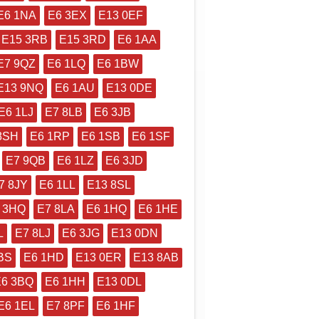
E6 1NA
E6 3EX
E13 0EF
E15 3RB
E15 3RD
E6 1AA
E7 9QZ
E6 1LQ
E6 1BW
E13 9NQ
E6 1AU
E13 0DE
E6 1LJ
E7 8LB
E6 3JB
8SH
E6 1RP
E6 1SB
E6 1SF
E7 9QB
E6 1LZ
E6 3JD
7 8JY
E6 1LL
E13 8SL
 3HQ
E7 8LA
E6 1HQ
E6 1HE
L
E7 8LJ
E6 3JG
E13 0DN
BS
E6 1HD
E13 0ER
E13 8AB
E6 3BQ
E6 1HH
E13 0DL
E6 1EL
E7 8PF
E6 1HF