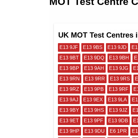
MOT Test Centre C
UK MOT Test Centres 
E13 9JF
E13 9BS
E13 9JD
E1
E13 9BT
E13 9DQ
E13 9BH
E
E13 9BP
E13 9AH
E13 9JG
E
E13 9RN
E13 9RR
E13 9RS
E
E13 9RZ
E13 9PB
E13 9RF
E
E13 9AJ
E13 9EX
E13 9LA
E1
E13 9BY
E13 9HS
E13 9JZ
E1
E13 9ET
E13 9PF
E13 9DB
E
E13 9HP
E13 9DU
E6 1PR
E1