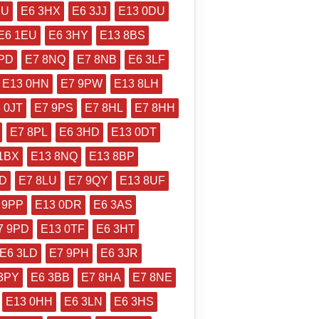
BU
E6 3HX
E6 3JJ
E13 0DU
E6 1EU
E6 3HY
E13 8BS
1PD
E7 8NQ
E7 8NB
E6 3LF
E13 0HN
E7 9PW
E13 8LH
 0JT
E7 9PS
E7 8HL
E7 8HH
E7 8PL
E6 3HD
E13 0DT
1BX
E13 8NQ
E13 8BP
DD
E7 8LU
E7 9QY
E13 8UF
 9PP
E13 0DR
E6 3AS
7 9PD
E13 0TF
E6 3HT
E6 3LD
E7 9PH
E6 3JR
3PY
E6 3BB
E7 8HA
E7 8NE
E13 0HH
E6 3LN
E6 3HS