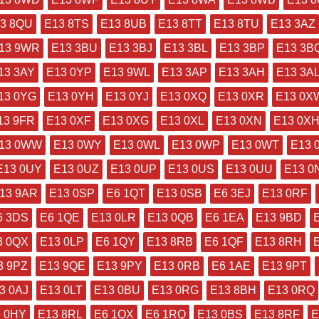
3 8QU
E13 8TS
E13 8UB
E13 8TT
E13 8TU
E13 3AZ
13 9WR
E13 3BU
E13 3BJ
E13 3BL
E13 3BP
E13 3B
13 3AY
E13 0YP
E13 9WL
E13 3AP
E13 3AH
E13 3A
13 0YG
E13 0YH
E13 0YJ
E13 0XQ
E13 0XR
E13 0X
13 9FR
E13 0XF
E13 0XG
E13 0XL
E13 0XN
E13 0X
13 0WW
E13 0WY
E13 0WL
E13 0WP
E13 0WT
E13 
E13 0UY
E13 0UZ
E13 0UP
E13 0US
E13 0UU
E13 0
13 9AR
E13 0SP
E6 1QT
E13 0SB
E6 3EJ
E13 0RF
6 3DS
E6 1QE
E13 0LR
E13 0QB
E6 1EA
E13 9BD
3 0QX
E13 0LP
E6 1QY
E13 8RB
E6 1QF
E13 8RH
3 9PZ
E13 9QE
E13 9PY
E13 0RB
E6 1AE
E13 9PT
3 0AJ
E13 0LT
E13 0BU
E13 0RG
E13 8BH
E13 0RQ
 0HY
E13 8RL
E6 1QX
E6 1RQ
E13 0BS
E13 8RF
E